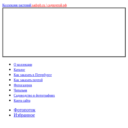
Коллекция растений
sadspb.ru | садпочтой.рф
О коллекции
Каталог
Как заказать в Петербурге
Как заказать почтой
Фотогалерея
Читальня
Садоводство в фотографиях
Карта сайта
Фотопоток
Избранное