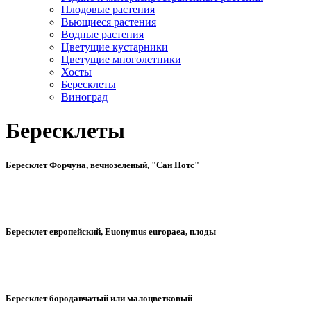
Плодовые растения
Вьющиеся растения
Водные растения
Цветущие кустарники
Цветущие многолетники
Хосты
Бересклеты
Виноград
Бересклеты
Бересклет Форчуна, вечнозеленый, "Сан Потс"
Бересклет европейский, Euonymus europaea, плоды
Бересклет бородавчатый или малоцветковый