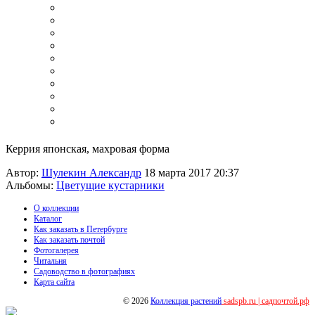
Керрия японская, махровая форма
Автор:
Шулекин Александр
18 марта 2017 20:37
Альбомы:
Цветущие кустарники
О коллекции
Каталог
Как заказать в Петербурге
Как заказать почтой
Фотогалерея
Читальня
Садоводство в фотографиях
Карта сайта
© 2026
Коллекция растений
sadspb.ru | садпочтой.рф