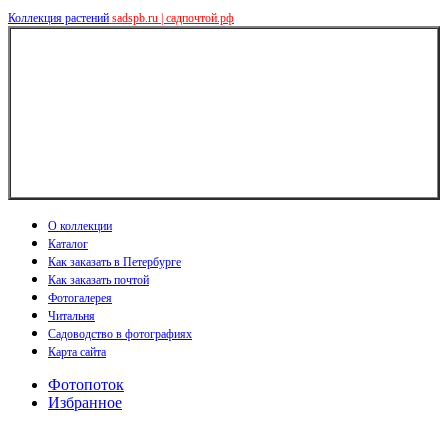
Коллекция растений
sadspb.ru | садпочтой.рф
О коллекции
Каталог
Как заказать в Петербурге
Как заказать почтой
Фотогалерея
Читальня
Садоводство в фотографиях
Карта сайта
Фотопоток
Избранное