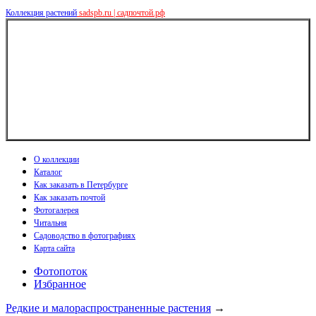
Коллекция растений
sadspb.ru | садпочтой.рф
О коллекции
Каталог
Как заказать в Петербурге
Как заказать почтой
Фотогалерея
Читальня
Садоводство в фотографиях
Карта сайта
Фотопоток
Избранное
Редкие и малораспространенные растения
→