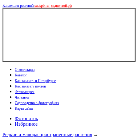
Коллекция растений
sadspb.ru | садпочтой.рф
О коллекции
Каталог
Как заказать в Петербурге
Как заказать почтой
Фотогалерея
Читальня
Садоводство в фотографиях
Карта сайта
Фотопоток
Избранное
Редкие и малораспространенные растения
→