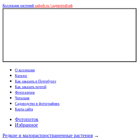
Коллекция растений
sadspb.ru | садпочтой.рф
О коллекции
Каталог
Как заказать в Петербурге
Как заказать почтой
Фотогалерея
Читальня
Садоводство в фотографиях
Карта сайта
Фотопоток
Избранное
Редкие и малораспространенные растения
→