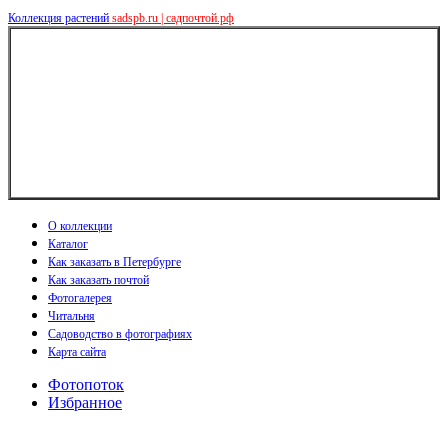
Коллекция растений
sadspb.ru | садпочтой.рф
О коллекции
Каталог
Как заказать в Петербурге
Как заказать почтой
Фотогалерея
Читальня
Садоводство в фотографиях
Карта сайта
Фотопоток
Избранное