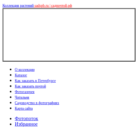
Коллекция растений
sadspb.ru | садпочтой.рф
О коллекции
Каталог
Как заказать в Петербурге
Как заказать почтой
Фотогалерея
Читальня
Садоводство в фотографиях
Карта сайта
Фотопоток
Избранное