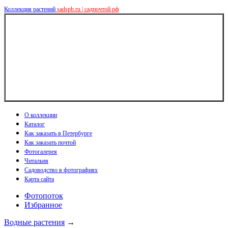
Коллекция растений
sadspb.ru | садпочтой.рф
О коллекции
Каталог
Как заказать в Петербурге
Как заказать почтой
Фотогалерея
Читальня
Садоводство в фотографиях
Карта сайта
Фотопоток
Избранное
Водные растения
→