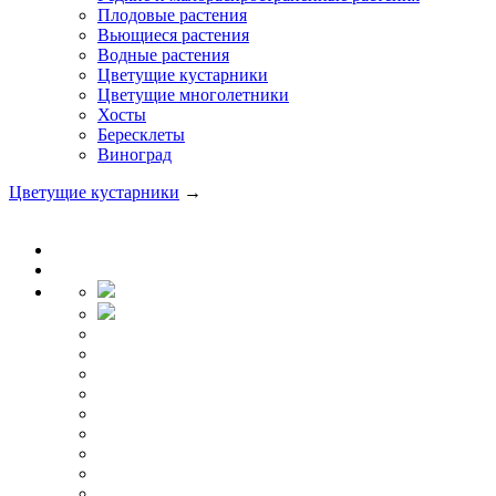
Плодовые растения
Вьющиеся растения
Водные растения
Цветущие кустарники
Цветущие многолетники
Хосты
Бересклеты
Виноград
Цветущие кустарники
→