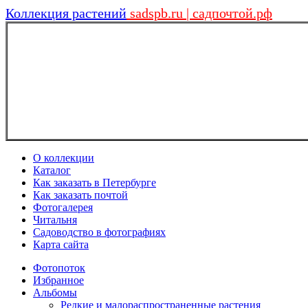
Коллекция растений
sadspb.ru | садпочтой.рф
О коллекции
Каталог
Как заказать в Петербурге
Как заказать почтой
Фотогалерея
Читальня
Садоводство в фотографиях
Карта сайта
Фотопоток
Избранное
Альбомы
Редкие и малораспространенные растения