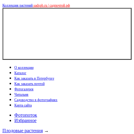
Коллекция растений
sadspb.ru | садпочтой.рф
О коллекции
Каталог
Как заказать в Петербурге
Как заказать почтой
Фотогалерея
Читальня
Садоводство в фотографиях
Карта сайта
Фотопоток
Избранное
Плодовые растения
→